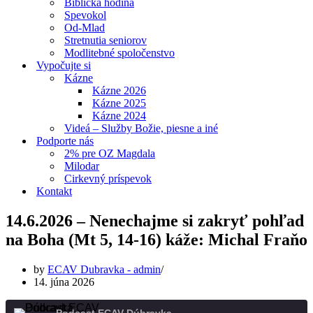
Biblická hodina
Spevokol
Od-Mlad
Stretnutia seniorov
Modlitebné spoločenstvo
Vypočujte si
Kázne
Kázne 2026
Kázne 2025
Kázne 2024
Videá – Služby Božie, piesne a iné
Podporte nás
2% pre OZ Magdala
Milodar
Cirkevný príspevok
Kontakt
14.6.2026 – Nenechajme si zakryť pohľad
na Boha (Mt 5, 14-16) káže: Michal Fraňo
by
ECAV Dubravka - admin
14. júna 2026
Podcast ECAV Dúbravka