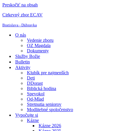
Preskočiť na obsah
Cirkevný zbor ECAV
Bratislava - Dúbravka
O nás
Vedenie zboru
OZ Magdala
Dokumenty
Služby Božie
Bulletin
Aktivity
Klubík pre najmenších
Deti
DDorast
Biblická hodina
Spevokol
Od-Mlad
Stretnutia seniorov
Modlitebné spoločenstvo
Vypočujte si
Kázne
Kázne 2026
Kázne 2025