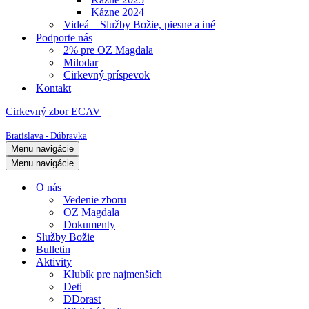
Kázne 2024
Videá – Služby Božie, piesne a iné
Podporte nás
2% pre OZ Magdala
Milodar
Cirkevný príspevok
Kontakt
Cirkevný zbor ECAV
Bratislava - Dúbravka
Menu navigácie
Menu navigácie
O nás
Vedenie zboru
OZ Magdala
Dokumenty
Služby Božie
Bulletin
Aktivity
Klubík pre najmenších
Deti
DDorast