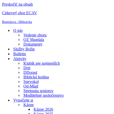
Preskočiť na obsah
Cirkevný zbor ECAV
Bratislava - Dúbravka
O nás
Vedenie zboru
OZ Magdala
Dokumenty
Služby Božie
Bulletin
Aktivity
Klubík pre najmenších
Deti
DDorast
Biblická hodina
Spevokol
Od-Mlad
Stretnutia seniorov
Modlitebné spoločenstvo
Vypočujte si
Kázne
Kázne 2026
Kázne 2025