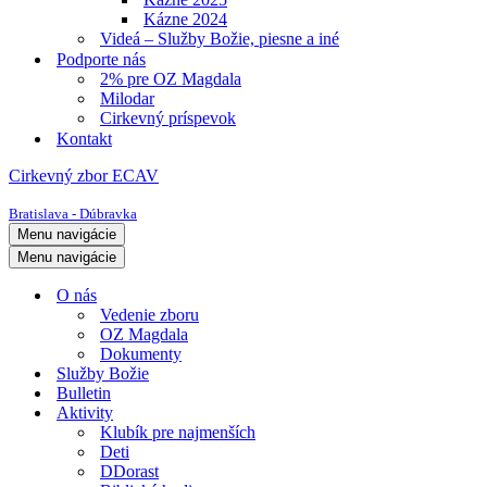
Kázne 2024
Videá – Služby Božie, piesne a iné
Podporte nás
2% pre OZ Magdala
Milodar
Cirkevný príspevok
Kontakt
Cirkevný zbor ECAV
Bratislava - Dúbravka
Menu navigácie
Menu navigácie
O nás
Vedenie zboru
OZ Magdala
Dokumenty
Služby Božie
Bulletin
Aktivity
Klubík pre najmenších
Deti
DDorast