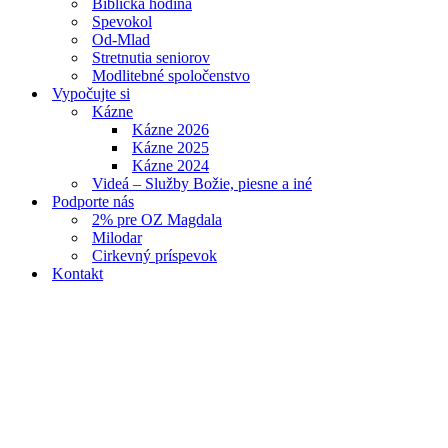
Biblická hodina
Spevokol
Od-Mlad
Stretnutia seniorov
Modlitebné spoločenstvo
Vypočujte si
Kázne
Kázne 2026
Kázne 2025
Kázne 2024
Videá – Služby Božie, piesne a iné
Podporte nás
2% pre OZ Magdala
Milodar
Cirkevný príspevok
Kontakt