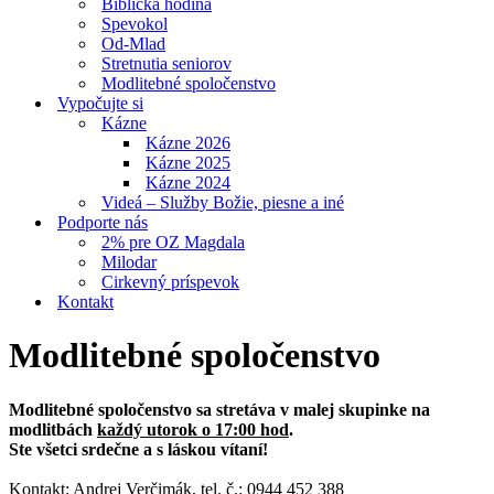
Biblická hodina
Spevokol
Od-Mlad
Stretnutia seniorov
Modlitebné spoločenstvo
Vypočujte si
Kázne
Kázne 2026
Kázne 2025
Kázne 2024
Videá – Služby Božie, piesne a iné
Podporte nás
2% pre OZ Magdala
Milodar
Cirkevný príspevok
Kontakt
Modlitebné spoločenstvo
Modlitebné spoločenstvo sa stretáva v malej skupinke na
modlitbách
každý utorok o 17:00 hod
.
Ste všetci srdečne a s láskou vítaní!
Kontakt:
Andrej Verčimák
, tel. č.:
0944 452 388