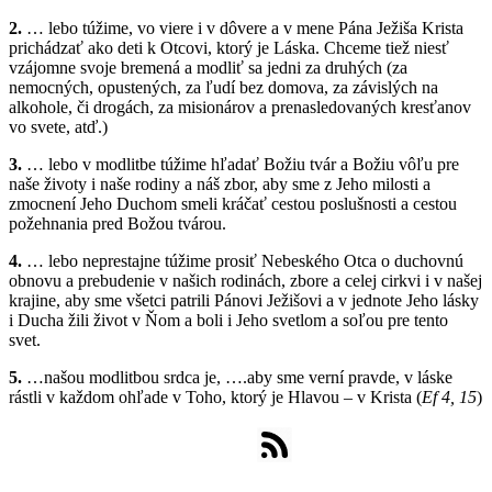
2.
… lebo túžime, vo viere i v dôvere a v mene Pána Ježiša Krista
prichádzať ako deti k Otcovi, ktorý je Láska. Chceme tiež niesť
vzájomne svoje bremená a modliť sa jedni za druhých (za
nemocných, opustených, za ľudí bez domova, za závislých na
alkohole, či drogách, za misionárov a prenasledovaných kresťanov
vo svete, atď.)
3.
… lebo v modlitbe túžime hľadať Božiu tvár a Božiu vôľu pre
naše životy i naše rodiny a náš zbor, aby sme z Jeho milosti a
zmocnení Jeho Duchom smeli kráčať cestou poslušnosti a cestou
požehnania pred Božou tvárou.
4.
… lebo neprestajne túžime prosiť Nebeského Otca o duchovnú
obnovu a prebudenie v našich rodinách, zbore a celej cirkvi i v našej
krajine, aby sme všetci patrili Pánovi Ježišovi a v jednote Jeho lásky
i Ducha žili život v Ňom a boli i Jeho svetlom a soľou pre tento
svet.
5.
…našou modlitbou srdca je, ….aby sme verní pravde, v láske
rástli v každom ohľade v Toho, ktorý je Hlavou – v Krista (
Ef 4, 15
)