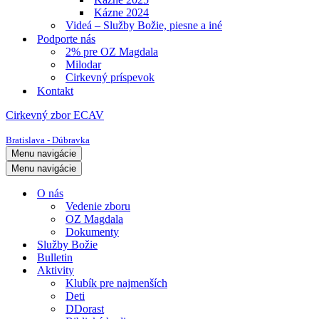
Kázne 2024
Videá – Služby Božie, piesne a iné
Podporte nás
2% pre OZ Magdala
Milodar
Cirkevný príspevok
Kontakt
Cirkevný zbor ECAV
Bratislava - Dúbravka
Menu navigácie
Menu navigácie
O nás
Vedenie zboru
OZ Magdala
Dokumenty
Služby Božie
Bulletin
Aktivity
Klubík pre najmenších
Deti
DDorast