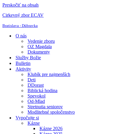
Preskočiť na obsah
Cirkevný zbor ECAV
Bratislava - Dúbravka
O nás
Vedenie zboru
OZ Magdala
Dokumenty
Služby Božie
Bulletin
Aktivity
Klubík pre najmenších
Deti
DDorast
Biblická hodina
Spevokol
Od-Mlad
Stretnutia seniorov
Modlitebné spoločenstvo
Vypočujte si
Kázne
Kázne 2026
Kázne 2025