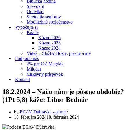
Biblická hodina
Spevokol
Od-Mlad
Stretnutia seniorov
Modlitebné spoločenstvo
Vypočujte si
Kázne
Kázne 2026
Kázne 2025
Kázne 2024
Videá – Služby Božie, piesne a iné
Podporte nás
2% pre OZ Magdala
Milodar
Cirkevný príspevok
Kontakt
18.2.2024 – Načo nám je pôstne obdobie?
(1Pt 5,8) káže: Libor Bednár
by
ECAV Dubravka - admin
18. februára 2024
18. februára 2024