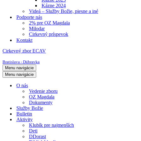
Kázne 2024
Videá – Služby Božie, piesne a iné
Podporte nás
2% pre OZ Magdala
Milodar
Cirkevný príspevok
Kontakt
Cirkevný zbor ECAV
Bratislava - Dúbravka
Menu navigácie
Menu navigácie
O nás
Vedenie zboru
OZ Magdala
Dokumenty
Služby Božie
Bulletin
Aktivity
Klubík pre najmenších
Deti
DDorast