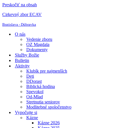
Preskočiť na obsah
Cirkevný zbor ECAV
Bratislava - Dúbravka
O nás
Vedenie zboru
OZ Magdala
Dokumenty
Služby Božie
Bulletin
Aktivity
Klubík pre najmenších
Deti
DDorast
Biblická hodina
Spevokol
Od-Mlad
Stretnutia seniorov
Modlitebné spoločenstvo
Vypočujte si
Kázne
Kázne 2026
Kázne 2025