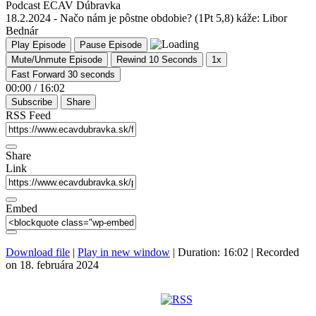
Podcast ECAV Dúbravka
18.2.2024 - Načo nám je pôstne obdobie? (1Pt 5,8) káže: Libor
Bednár
Play Episode
Pause Episode
Mute/Unmute Episode
Rewind 10 Seconds
1x
Fast Forward 30 seconds
00:00
/
16:02
Subscribe
Share
RSS Feed
Share
Link
Embed
Download file
|
Play in new window
|
Duration: 16:02
|
Recorded
on 18. februára 2024