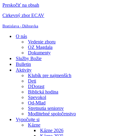
Preskočiť na obsah
Cirkevný zbor ECAV
Bratislava - Dúbravka
O nás
Vedenie zboru
OZ Magdala
Dokumenty
Služby Božie
Bulletin
Aktivity
Klubík pre najmenších
Deti
DDorast
Biblická hodina
Spevokol
Od-Mlad
Stretnutia seniorov
Modlitebné spoločenstvo
Vypočujte si
Kázne
Kázne 2026
Kázne 2025