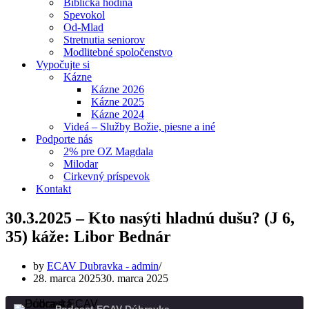
Biblická hodina
Spevokol
Od-Mlad
Stretnutia seniorov
Modlitebné spoločenstvo
Vypočujte si
Kázne
Kázne 2026
Kázne 2025
Kázne 2024
Videá – Služby Božie, piesne a iné
Podporte nás
2% pre OZ Magdala
Milodar
Cirkevný príspevok
Kontakt
30.3.2025 – Kto nasýti hladnú dušu? (J 6,
35) káže: Libor Bednár
by
ECAV Dubravka - admin
28. marca 2025
30. marca 2025
Podcast ECAV Dúbravka