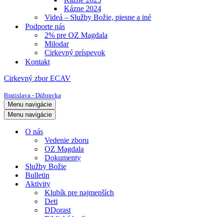
Kázne 2024
Videá – Služby Božie, piesne a iné
Podporte nás
2% pre OZ Magdala
Milodar
Cirkevný príspevok
Kontakt
Cirkevný zbor ECAV
Bratislava - Dúbravka
Menu navigácie
Menu navigácie
O nás
Vedenie zboru
OZ Magdala
Dokumenty
Služby Božie
Bulletin
Aktivity
Klubík pre najmenších
Deti
DDorast