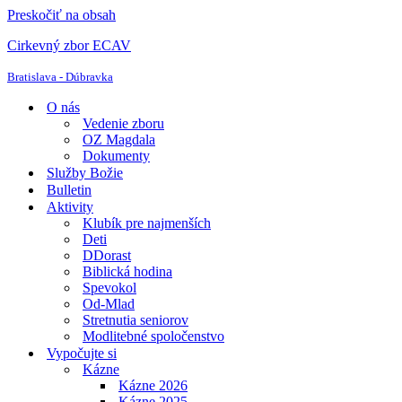
Preskočiť na obsah
Cirkevný zbor ECAV
Bratislava - Dúbravka
O nás
Vedenie zboru
OZ Magdala
Dokumenty
Služby Božie
Bulletin
Aktivity
Klubík pre najmenších
Deti
DDorast
Biblická hodina
Spevokol
Od-Mlad
Stretnutia seniorov
Modlitebné spoločenstvo
Vypočujte si
Kázne
Kázne 2026
Kázne 2025