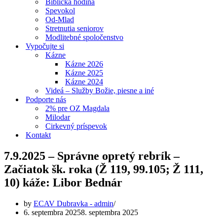
Biblická hodina
Spevokol
Od-Mlad
Stretnutia seniorov
Modlitebné spoločenstvo
Vypočujte si
Kázne
Kázne 2026
Kázne 2025
Kázne 2024
Videá – Služby Božie, piesne a iné
Podporte nás
2% pre OZ Magdala
Milodar
Cirkevný príspevok
Kontakt
7.9.2025 – Správne opretý rebrík –
Začiatok šk. roka (Ž 119, 99.105; Ž 111,
10) káže: Libor Bednár
by
ECAV Dubravka - admin
6. septembra 2025
8. septembra 2025