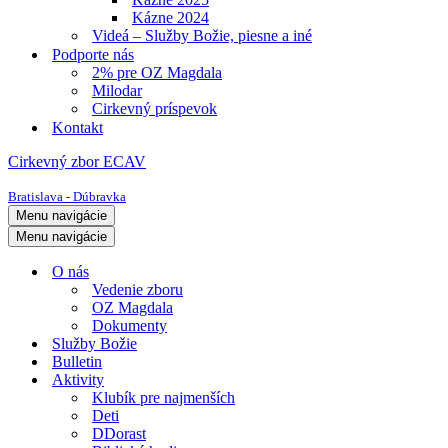
Kázne 2024
Videá – Služby Božie, piesne a iné
Podporte nás
2% pre OZ Magdala
Milodar
Cirkevný príspevok
Kontakt
Cirkevný zbor ECAV
Bratislava - Dúbravka
Menu navigácie
Menu navigácie
O nás
Vedenie zboru
OZ Magdala
Dokumenty
Služby Božie
Bulletin
Aktivity
Klubík pre najmenších
Deti
DDorast